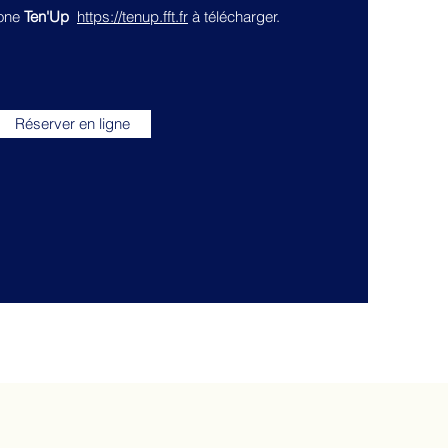
hone
Ten'Up
https://tenup.fft.fr
à télécharger.
Réserver en ligne