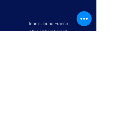
Tennis Jeune France
Allée Robert Bérard
Le Bordage Luneau 49300 CHOLET
jftennischolet@orange.fr
02 41 56 23 27
Jeune France Tennis
jftennischolet@orange.fr
02 41 56 23 27