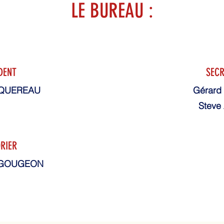
LE BUREAU :
DENT
SECR
SQUEREAU
Gérard
Stev
RIER
 GOUGEON